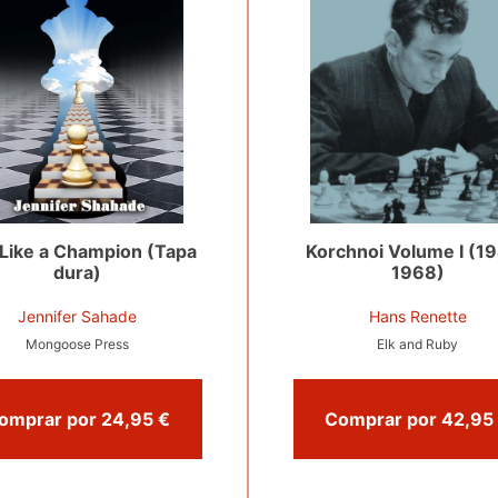
 Like a Champion (Tapa
Korchnoi Volume I (1
dura)
1968)
Jennifer Sahade
Hans Renette
Mongoose Press
Elk and Ruby
Comprar por 24,95 €