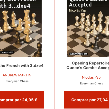
Opening Repertoire
 the French with 3.dxe4
Queen's Gambit Acce
ANDREW MARTIN
Nicolas Yap
Everyman Chess
Everyman Chess
Comprar por 24,95 €
C