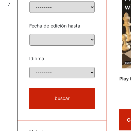
7
Fecha de edición hasta
Idioma
Play
buscar