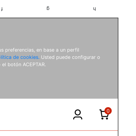
f
g
h
s preferencias, en base a un perfil
lítica de cookies.
Usted puede configurar o
o el botón ACEPTAR.
0