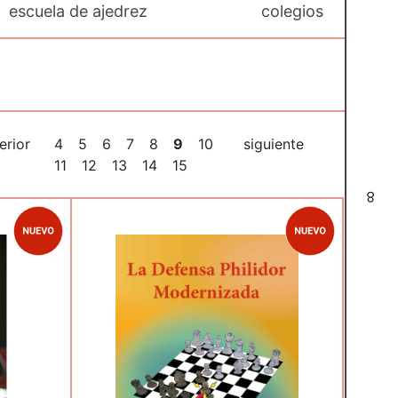
escuela de ajedrez
colegios
erior
4
5
6
7
8
9
10
siguiente
11
12
13
14
15
8