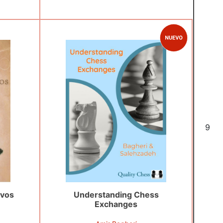
6
ivos
Understanding Chess
Exchanges