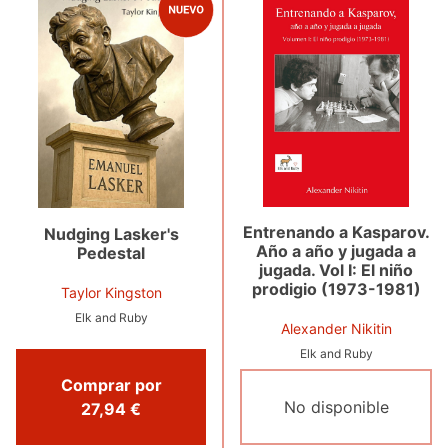
Entrenando a Kasparov.
Nudging Lasker's
Año a año y jugada a
Pedestal
jugada. Vol I: El niño
prodigio (1973-1981)
Taylor Kingston
Elk and Ruby
Alexander Nikitin
Elk and Ruby
Comprar por
No disponible
27,94 €