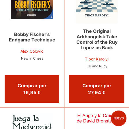
The Original
Bobby Fischer's
Arkhangelsk Take
Endgame Technique
Control of the Ruy
Lopez as Back
Alex Colovic
New in Chess
Tibor Karolyi
Elk and Ruby
Comprar por
Comprar por
16,95 €
27,94 €