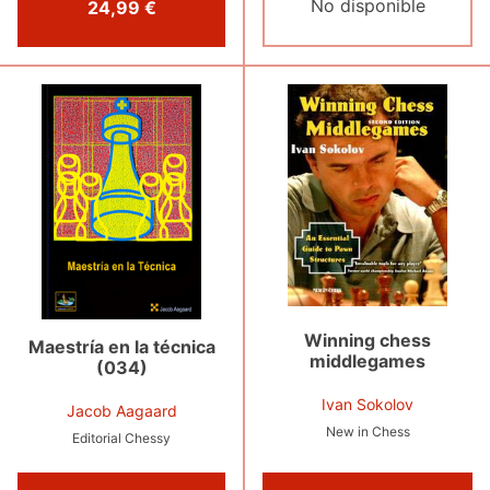
No disponible
24,99 €
Winning chess
Maestría en la técnica
middlegames
(034)
Ivan Sokolov
Jacob Aagaard
New in Chess
Editorial Chessy