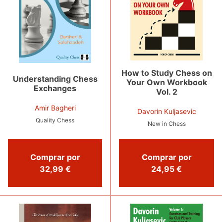
How to Study Chess on
Understanding Chess
Your Own Workbook
Exchanges
Vol. 2
Amir Bagheri
Davorin Kuljasevic
Quality Chess
New in Chess
Comprar por
Comprar por
32,99 €
24,95 €