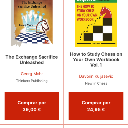
How to Study Chess on
The Exchange Sacrifice
Your Own Workbook
Unleashed
Vol. 1
Georg Mohr
Davorin Kuljasevic
Thinkers Publishing
New in Chess
Comprar por
Comprar por
39,00 €
24,95 €