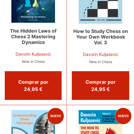
The Hidden Laws of
How to Study Chess on
Chess 2 Mastering
Your Own Workbook
Dynamics
Vol. 3
Davorin Kuljasevic
Davorin Kuljasevic
New in Chess
New in Chess
Comprar por
Comprar por
24,95 €
24,95 €