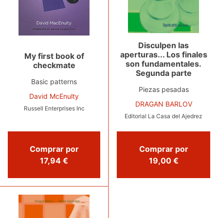
Disculpen las
aperturas... Los finales
My first book of
son fundamentales.
checkmate
Segunda parte
Basic patterns
Piezas pesadas
David McEnulty
DRAGAN BARLOV
Russell Enterprises Inc
Editorial La Casa del Ajedrez
Comprar por
Comprar por
17,94 €
19,00 €