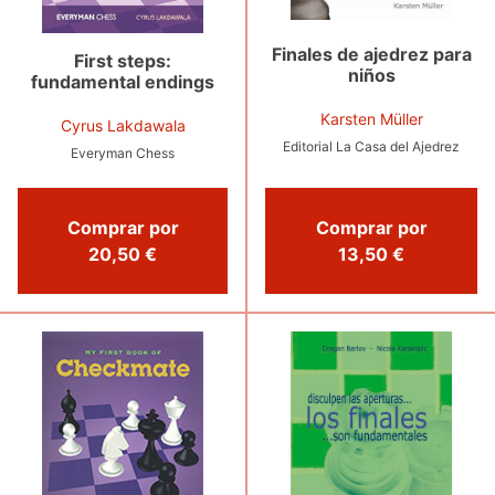
Finales de ajedrez para
First steps:
niños
fundamental endings
Karsten Müller
Cyrus Lakdawala
Editorial La Casa del Ajedrez
Everyman Chess
Comprar por
Comprar por
20,50 €
13,50 €