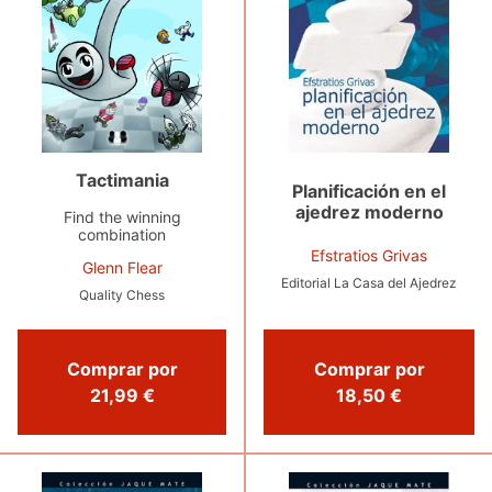
Tactimania
Planificación en el
ajedrez moderno
Find the winning
combination
Efstratios Grivas
Glenn Flear
Editorial La Casa del Ajedrez
Quality Chess
Comprar por
Comprar por
21,99 €
18,50 €