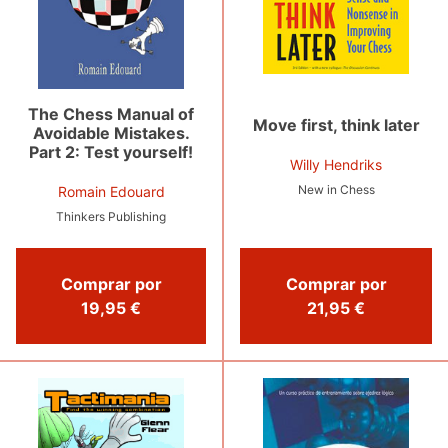
The Chess Manual of
Move first, think later
Avoidable Mistakes.
Part 2: Test yourself!
Willy Hendriks
New in Chess
Romain Edouard
Thinkers Publishing
Comprar por
Comprar por
21,95 €
19,95 €