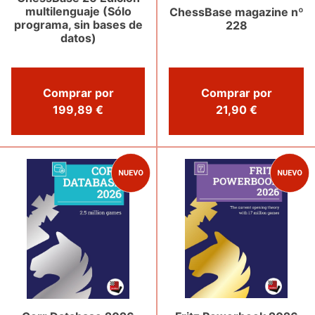
multilenguaje (Sólo
ChessBase magazine nº
programa, sin bases de
228
datos)
Comprar por
Comprar por
199,89 €
21,90 €