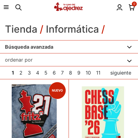
0
Tienda
/
Informática
/
Búsqueda avanzada
1
2
3
4
5
6
7
8
9
10
11
siguiente