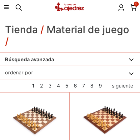
0
Tienda
/
Material de juego
/
Búsqueda avanzada
1
2
3
4
5
6
7
8
9
siguiente