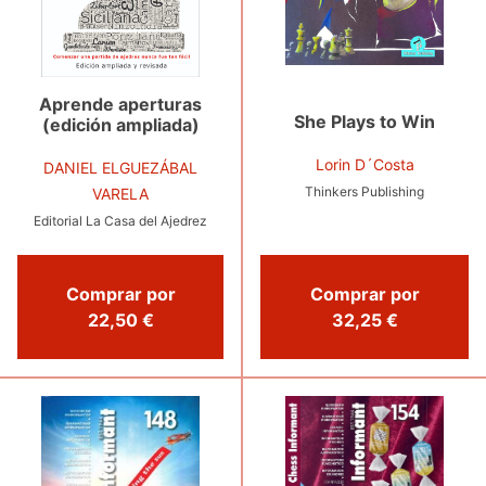
Aprende aperturas
She Plays to Win
(edición ampliada)
Lorin D´Costa
DANIEL ELGUEZÁBAL
Thinkers Publishing
VARELA
Editorial La Casa del Ajedrez
Comprar por
Comprar por
22,50 €
32,25 €