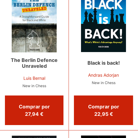
The Berlin Defence
Black is back!
Unraveled
Andras Adorjan
Luis Bernal
New in Chess
New in Chess
Comprar por
Comprar por
22,95 €
27,94 €