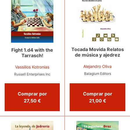
Tocada Movida Relatos
Fight 1.d4 with the
de música y ajedrez
Tarrasch!
Alejandro Oliva
Vassilios Kotronias
Balagium Editors
Russell Enterprises Inc
Comprar por
Comprar por
21,00 €
27,50 €