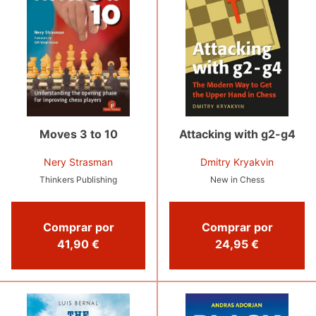
Moves 3 to 10
Attacking with g2-g4
Nery Strasman
Dmitry Kryakvin
Thinkers Publishing
New in Chess
Comprar por
Comprar por
41,90 €
24,95 €