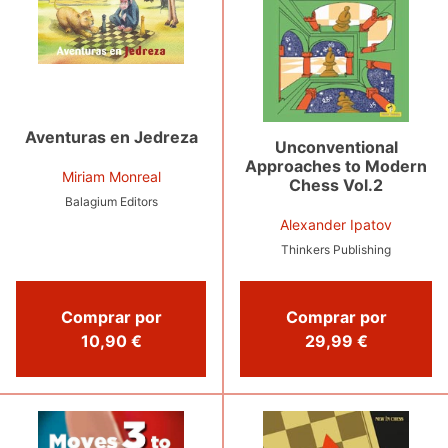
Aventuras en Jedreza
Unconventional
Approaches to Modern
Miriam Monreal
Chess Vol.2
Balagium Editors
Alexander Ipatov
Thinkers Publishing
Comprar por
Comprar por
10,90 €
29,99 €