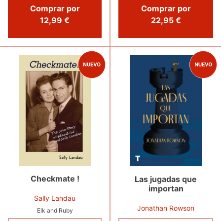
Comprar por
Comprar por
22,95 €
12,99 €
Checkmate !
Las jugadas que
importan
Sally Landau
Jonathan Rowson
Elk and Ruby