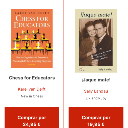
Chess for Educators
¡Jaque mate!
Karel van Delft
Sally Landau
New in Chess
Elk and Ruby
Comprar por
Comprar por
24,95 €
19,95 €