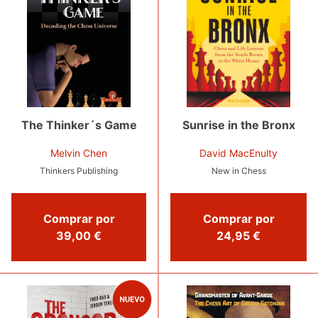
The Thinker´s Game
Sunrise in the Bronx
Melvin Chen
David MacEnulty
Thinkers Publishing
New in Chess
Comprar por
Comprar por
39,00 €
24,95 €