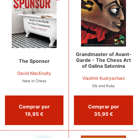
Grandmaster of Avant-
Garde - The Chess Art
The Sponsor
of Galina Satonina
David MacEnulty
Vladimir Kudryavtsev
New in Chess
Elk and Ruby
Comprar por
Comprar por
19,95 €
35,95 €