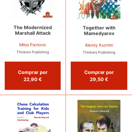
The Modernized
Together with
Marshall Attack
Mamedyarov
Milos Pavlovic
Alexey Kuzmin
Thinkers Publishing
Thinkers Publishing
Comprar por
Comprar por
22,90 €
29,50 €