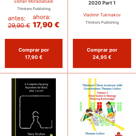
Elshan Moradiabadi
2020 Part 1
Thinkers Publishing
Vladimir Tukmakov
ahora:
antes:
Thinkers Publishing
17,90 €
29,90 €
Comprar por
Comprar por
17,90 €
24,95 €