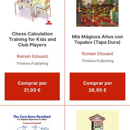
Chess Calculation
Mis Mágicos Años con
Training for Kids and
Topalov (Tapa Dura)
Club Players
Romain Edouard
Romain Edouard
Thinkers Publishing
Thinkers Publishing
Comprar por
Comprar por
26,95 €
21,95 €