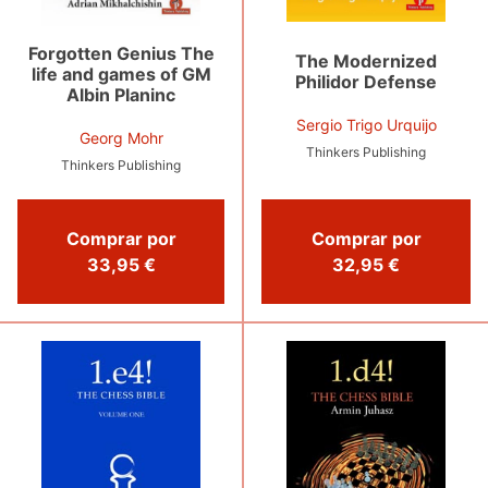
Forgotten Genius The
The Modernized
life and games of GM
Philidor Defense
Albin Planinc
Sergio Trigo Urquijo
Georg Mohr
Thinkers Publishing
Thinkers Publishing
Comprar por
Comprar por
32,95 €
33,95 €