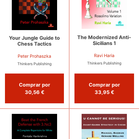
The Modernized Anti-
Your Jungle Guide to
Sicilians 1
Chess Tactics
Ravi Haria
Peter Prohaszka
Thinkers Publishing
Thinkers Publishing
Comprar por
Comprar por
33,95 €
30,56 €