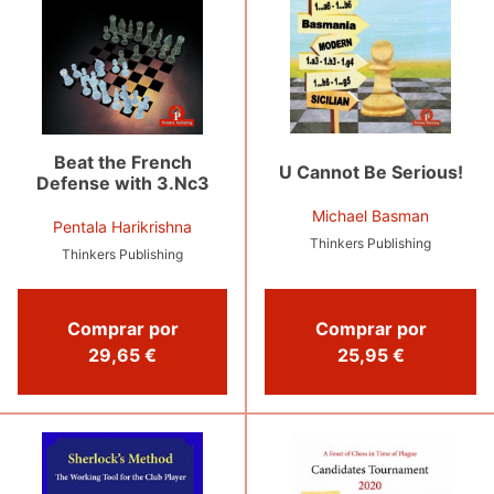
Beat the French
U Cannot Be Serious!
Defense with 3.Nc3
Michael Basman
Pentala Harikrishna
Thinkers Publishing
Thinkers Publishing
Comprar por
Comprar por
25,95 €
29,65 €