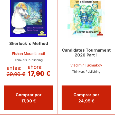
Sherlock´s Method
Candidates Tournament
Elshan Moradiabadi
2020 Part 1
Thinkers Publishing
Vladimir Tukmakov
ahora:
antes:
Thinkers Publishing
17,90 €
29,90 €
Comprar por
Comprar por
17,90 €
24,95 €