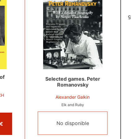
5
of
Selected games. Peter
Romanovsky
CH
Alexander Galkin
Elk and Ruby
No disponible
omprar por 31,99 €