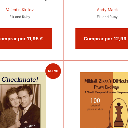
Valentin Kirillov
Andy Mack
Elk and Ruby
Elk and Ruby
Comprar por 11,95 €
C