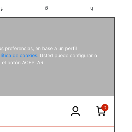
f
g
h
s preferencias, en base a un perfil
lítica de cookies.
Usted puede configurar o
o el botón ACEPTAR.
0