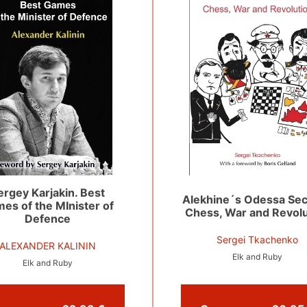
ergey Karjakin. Best
Alekhine´s Odessa Sec
es of the MInister of
Chess, War and Revolu
Defence
Sergei Tkachenko
ALEXANDER KALININ
Elk and Ruby
Elk and Ruby