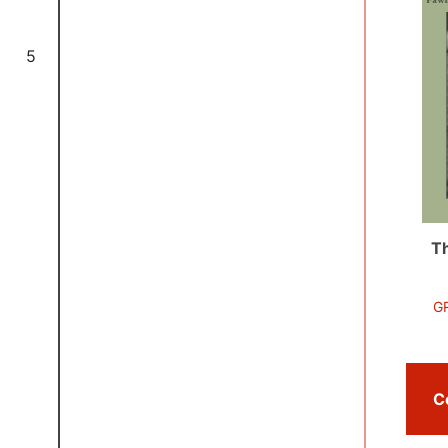
5
Th
G