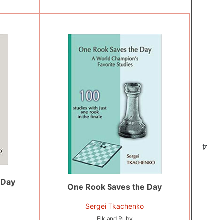
4
 Day
One Rook Saves the Day
Sergei Tkachenko
Elk and Ruby