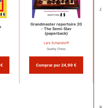
7
Grandmaster repertoire 20
s
- The Semi-Slav
(paperback)
Lars Schandorff
Quality Chess
Comprar por 29,99 €
Comprar por 24,99 €
6