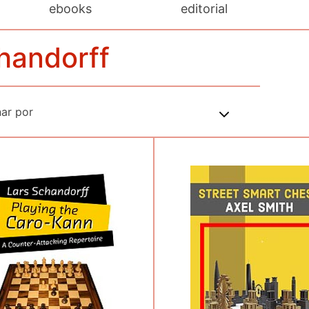
ebooks
editorial
chandorff