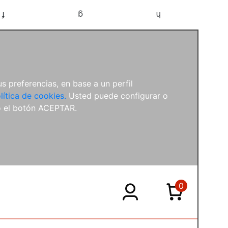
f
g
h
s preferencias, en base a un perfil
lítica de cookies.
Usted puede configurar o
o el botón ACEPTAR.
0