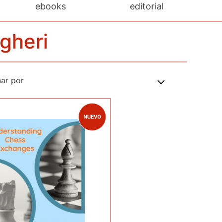
ebooks
editorial
agheri