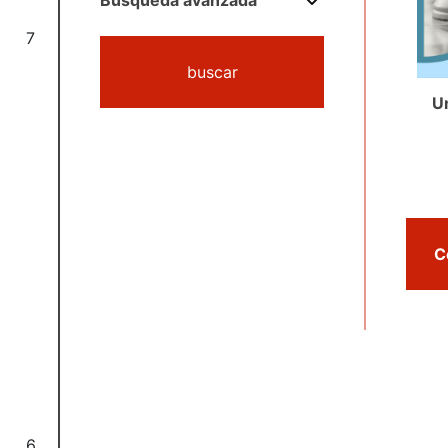
Búsqueda avanzada
7
buscar
U
6