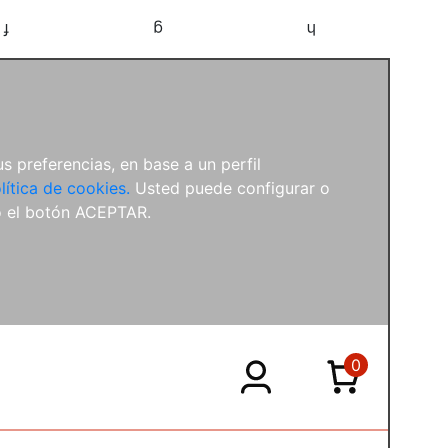
f
g
h
s preferencias, en base a un perfil
lítica de cookies.
Usted puede configurar o
o el botón ACEPTAR.
0