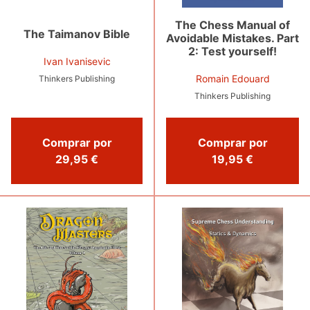
The Chess Manual of
The Taimanov Bible
Avoidable Mistakes. Part
2: Test yourself!
Ivan Ivanisevic
Romain Edouard
Thinkers Publishing
Thinkers Publishing
Comprar por
Comprar por
29,95 €
19,95 €