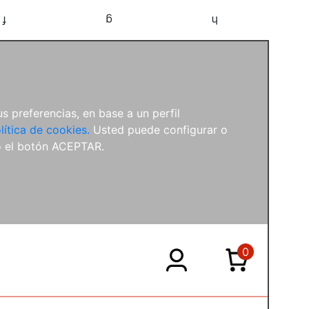
f
g
h
s preferencias, en base a un perfil
lítica de cookies.
Usted puede configurar o
o el botón ACEPTAR.
0