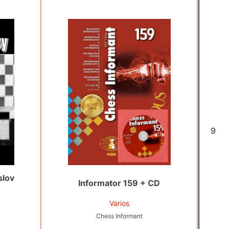
6
slov
Informator 159 + CD
Varios
Chess Informant