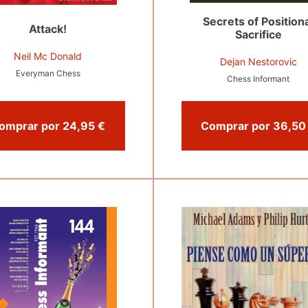
Secrets of Position
Attack!
Sacrifice
Neil Mc Donald
Dejan Nestorovic
Everyman Chess
Chess Informant
Comprar por 24,95 €