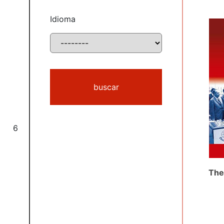
Idioma
buscar
6
The