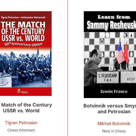
 Match of the Century
Botvinnik versus Smy
USSR vs. World
and Petrosian
Tigran Petrosian
Mikhail Botvinnik
Chess Informant
New in Chess