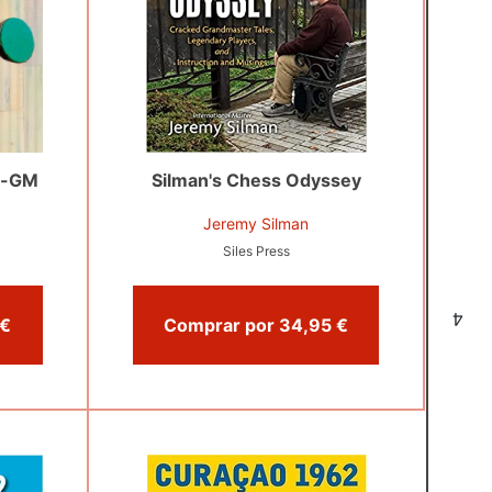
r-GM
Silman's Chess Odyssey
Jeremy Silman
Siles Press
4
omprar por 33,71 €
Comprar por 34,95 €