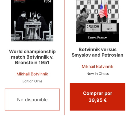
Botvinnik versus
World championship
Smyslov and Petrosian
match Botvinnilk v.
Bronstein 1951
Mikhail Botvinnik
New in Chess
Mikhail Botvinnik
Edition Olms
Comprar por
No disponible
39,95 €