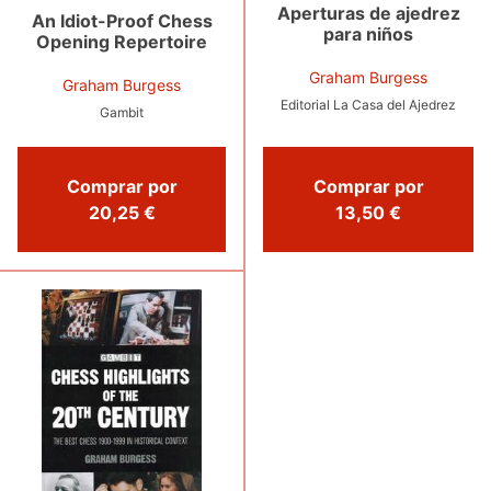
Aperturas de ajedrez
An Idiot-Proof Chess
para niños
Opening Repertoire
Graham Burgess
Graham Burgess
Editorial La Casa del Ajedrez
Gambit
Comprar por
Comprar por
20,25 €
13,50 €