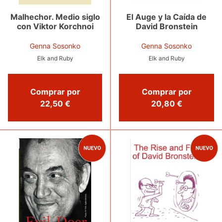
El Auge y la Caída de
Malhechor. Medio siglo
David Bronstein
con Viktor Korchnoi
Genna Sosonko
Genna Sosonko
Elk and Ruby
Elk and Ruby
Comprar por
Comprar por
22,50 €
20,80 €