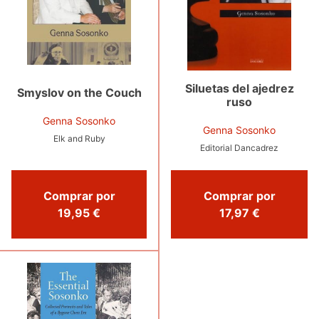
Siluetas del ajedrez
Smyslov on the Couch
ruso
Genna Sosonko
Genna Sosonko
Elk and Ruby
Editorial Dancadrez
Comprar por
Comprar por
19,95 €
17,97 €