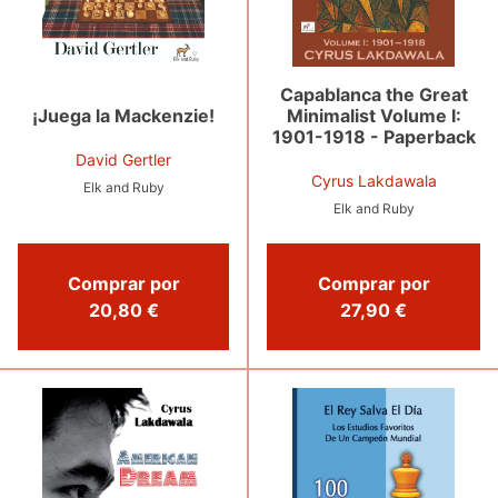
Capablanca the Great
¡Juega la Mackenzie!
Minimalist Volume I:
1901-1918 - Paperback
David Gertler
Cyrus Lakdawala
Elk and Ruby
Elk and Ruby
Comprar por
Comprar por
20,80 €
27,90 €