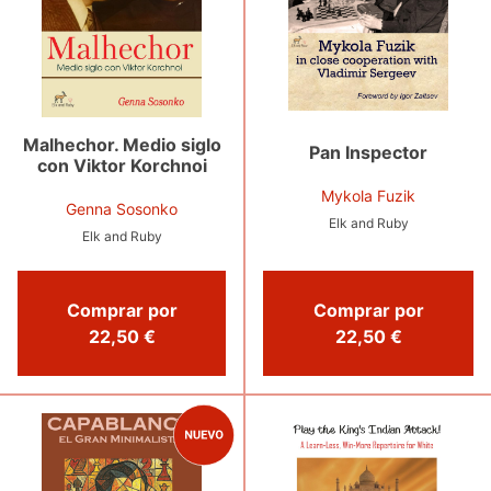
Malhechor. Medio siglo
Pan Inspector
con Viktor Korchnoi
Mykola Fuzik
Genna Sosonko
Elk and Ruby
Elk and Ruby
Comprar por
Comprar por
22,50 €
22,50 €