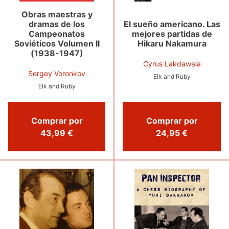
Obras maestras y
dramas de los
El sueño americano. Las
Campeonatos
mejores partidas de
Soviéticos Volumen II
Hikaru Nakamura
(1938-1947)
Cyrus Lakdawala
Sergey Voronkov
Elk and Ruby
Elk and Ruby
Comprar por
Comprar por
43,99 €
24,95 €