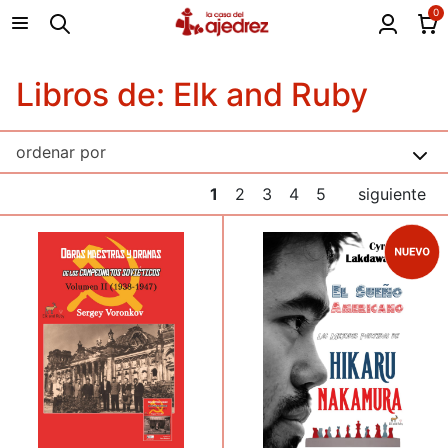
0
Libros de: Elk and Ruby
1
2
3
4
5
siguiente