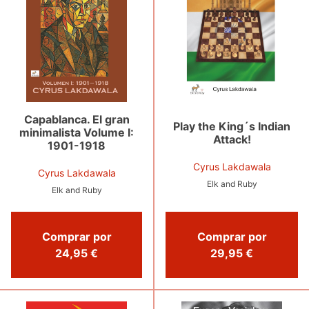
Capablanca. El gran
Play the King´s Indian
minimalista Volume I:
Attack!
1901-1918
Cyrus Lakdawala
Cyrus Lakdawala
Elk and Ruby
Elk and Ruby
Comprar por
Comprar por
24,95 €
29,95 €