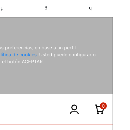
f
g
h
s preferencias, en base a un perfil
lítica de cookies.
Usted puede configurar o
o el botón ACEPTAR.
0