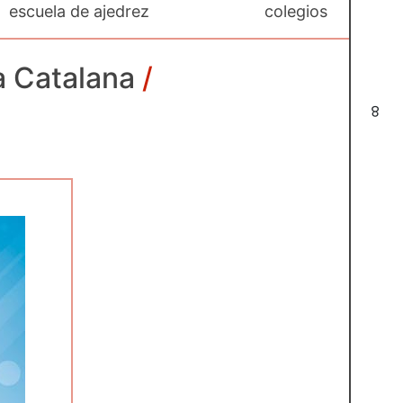
escuela de ajedrez
colegios
a Catalana
/
8