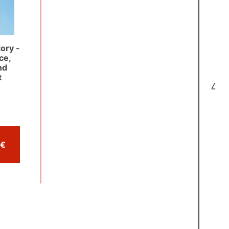
ory -
ce,
nd
t
7
Comprar por 24,95 €