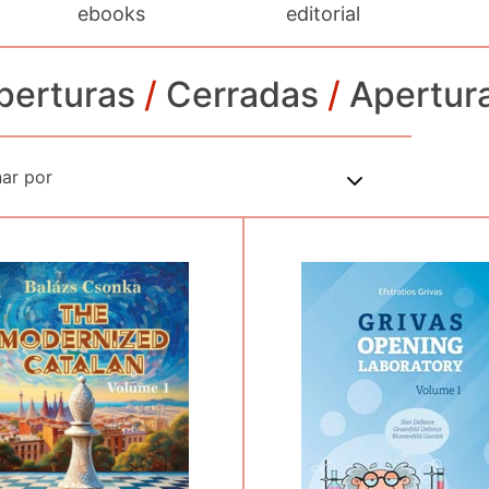
ebooks
editorial
perturas
/
Cerradas
/
Apertur