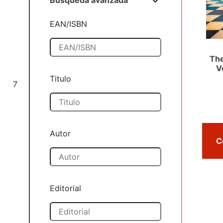
Búsqueda avanzada
EAN/ISBN
The
V
Titulo
7
Autor
Editorial