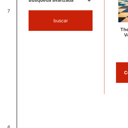
Búsqueda avanzada
7
buscar
The
V
6