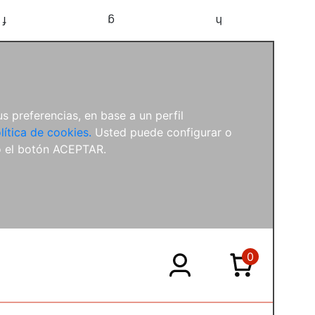
f
g
h
s preferencias, en base a un perfil
lítica de cookies.
Usted puede configurar o
o el botón ACEPTAR.
0