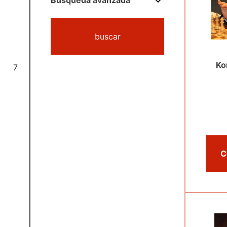
Búsqueda avanzada
buscar
Ko
7