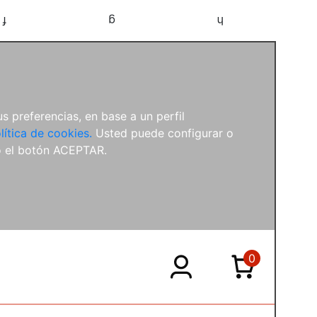
f
g
h
s preferencias, en base a un perfil
lítica de cookies.
Usted puede configurar o
o el botón ACEPTAR.
0