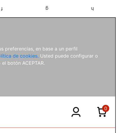
f
g
h
s preferencias, en base a un perfil
lítica de cookies.
Usted puede configurar o
o el botón ACEPTAR.
0