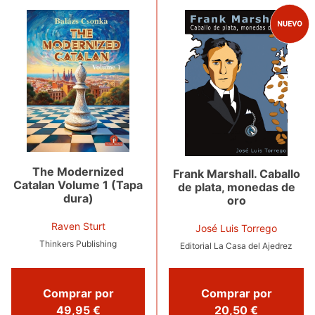
The Modernized
Frank Marshall. Caballo
Catalan Volume 1 (Tapa
de plata, monedas de
dura)
oro
Raven Sturt
José Luis Torrego
Thinkers Publishing
Editorial La Casa del Ajedrez
Comprar por
Comprar por
49,95 €
20,50 €