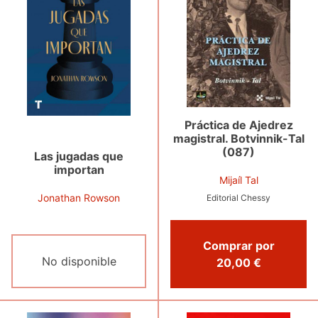
Práctica de Ajedrez
magistral. Botvinnik-Tal
(087)
Las jugadas que
importan
Mijaíl Tal
Jonathan Rowson
Editorial Chessy
Comprar por
No disponible
20,00 €