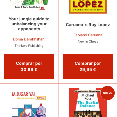
Your jungle guide to
unbalancing your
Caruana´s Ruy Lopez
opponents
Fabiano Caruana
Dorsa Derakhshani
New in Chess
Thinkers Publishing
Comprar por
Comprar por
29,95 €
30,99 €