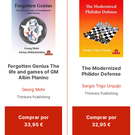
Forgotten Genius The
The Modernized
life and games of GM
Philidor Defense
Albin Planinc
Sergio Trigo Urquijo
Georg Mohr
Thinkers Publishing
Thinkers Publishing
Comprar por
Comprar por
32,95 €
33,95 €