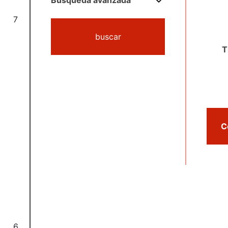
Búsqueda avanzada
7
buscar
T
6