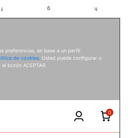
f
g
h
s preferencias, en base a un perfil
lítica de cookies.
Usted puede configurar o
o el botón ACEPTAR.
0