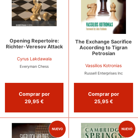
Opening Repertoire:
The Exchange Sacrifice
Richter-Veresov Attack
According to Tigran
Petrosian
Cyrus Lakdawala
Vassilios Kotronias
Everyman Chess
Russell Enterprises Inc
Comprar por
Comprar por
29,95 €
25,95 €