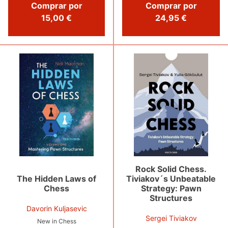
Comprar por
Comprar por
15,00 €
24,95 €
Rock Solid Chess.
Tiviakov´s Unbeatable
The Hidden Laws of
Strategy: Pawn
Chess
Structures
Davorin Kuljasevic
Sergei Tiviakov
New in Chess