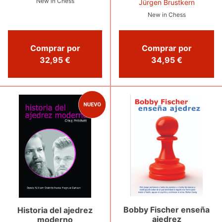
New in Chess
Jürgen Brustkern
New in Chess
Comprar por
Comprar por
32,95 €
34,95 €
Bobby Fischer enseña
Historia del ajedrez
ajedrez
moderno