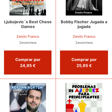
Ljubojevic´s Best Chess
Bobby Fischer Jugada a
Games
jugada
Zenón Franco
Zenón Franco
Zenonchess
Zenonchess
Comprar por
Comprar por
24,95 €
25,95 €