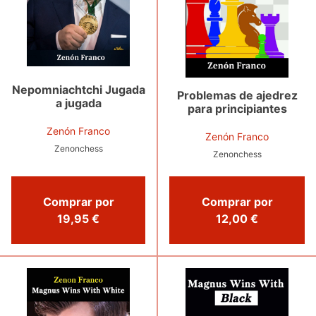
Nepomniachtchi Jugada
Problemas de ajedrez
a jugada
para principiantes
Zenón Franco
Zenón Franco
Zenonchess
Zenonchess
Comprar por
Comprar por
19,95 €
12,00 €