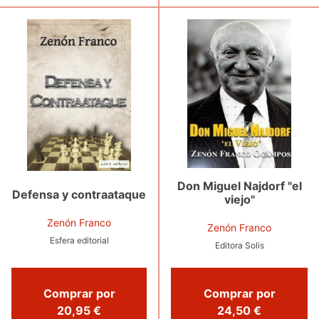
Don Miguel Najdorf "el
Defensa y contraataque
viejo"
Zenón Franco
Zenón Franco
Esfera editorial
Editora Solis
Comprar por
Comprar por
20,95 €
24,50 €