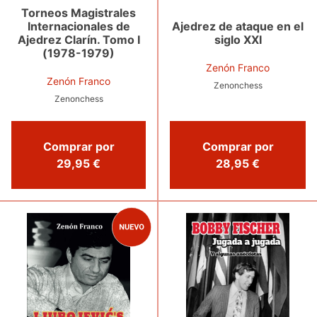
Torneos Magistrales
Ajedrez de ataque en el
Internacionales de
siglo XXI
Ajedrez Clarín. Tomo I
(1978-1979)
Zenón Franco
Zenón Franco
Zenonchess
Zenonchess
Comprar por
Comprar por
28,95 €
29,95 €