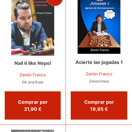
Acierte las jugadas 1
Nail it like Nepo!
Zenón Franco
Zenón Franco
Zenonchess
Elk and Ruby
Comprar por
Comprar por
19,95 €
21,90 €