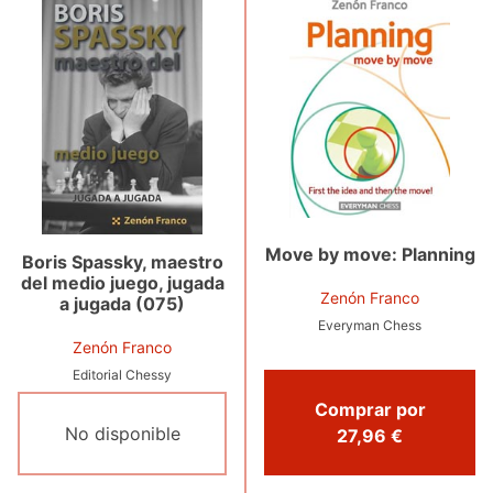
Move by move: Planning
Boris Spassky, maestro
del medio juego, jugada
Zenón Franco
a jugada (075)
Everyman Chess
Zenón Franco
Editorial Chessy
Comprar por
No disponible
27,96 €