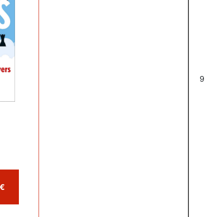
6
omprar por 27,99 €