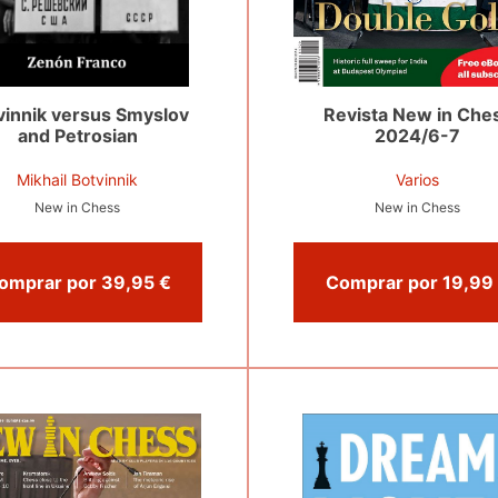
vinnik versus Smyslov
Revista New in Che
and Petrosian
2024/6-7
Mikhail Botvinnik
Varios
New in Chess
New in Chess
Comprar por 39,95 €