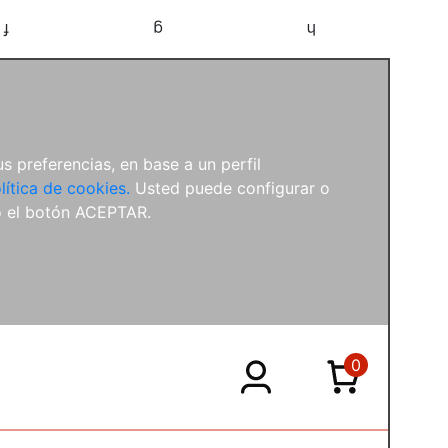
f
g
h
s preferencias, en base a un perfil
lítica de cookies.
Usted puede configurar o
o el botón ACEPTAR.
0