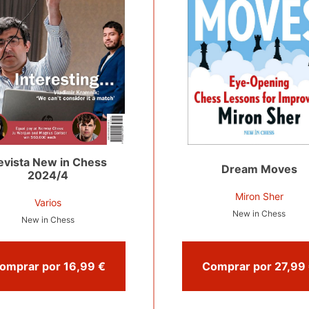
evista New in Chess
Dream Moves
2024/4
Miron Sher
Varios
New in Chess
New in Chess
Comprar por 16,99 €
C