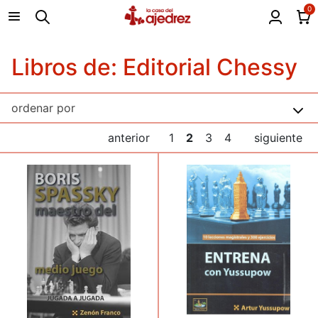
0
Libros de: Editorial Chessy
anterior
1
2
3
4
siguiente