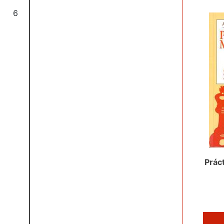
6
Prác