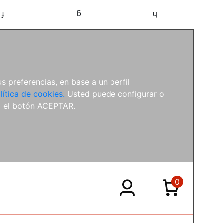
f
g
h
s preferencias, en base a un perfil
lítica de cookies.
Usted puede configurar o
o el botón ACEPTAR.
0