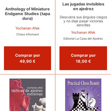
Las jugadas invisibles
en ajedrez
Anthology of Miniature
Endgame Studies (tapa
Descubra sus ángulos ciegos
dura)
y no deje pasar victorias
sencillas
Yochanan Afek
Yochanan Afek
Chess Informant
Editorial La Casa del Ajedrez
Comprar por
Comprar por
49,90 €
18,00 €