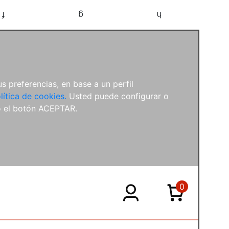
f
g
h
s preferencias, en base a un perfil
lítica de cookies.
Usted puede configurar o
o el botón ACEPTAR.
0