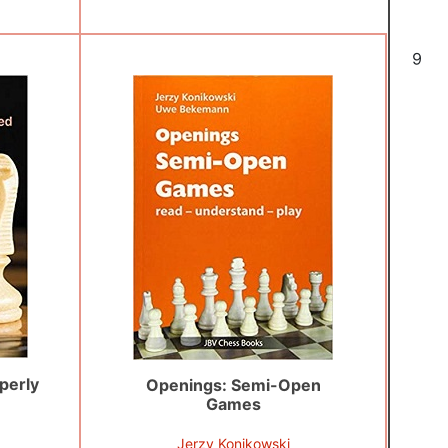
6
perly
Openings: Semi-Open
Games
Jerzy Konikowski