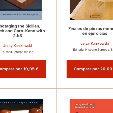
botaging the Sicilian,
Finales de piezas men
ch and Caro-Kann with
en ejercicios
2.b3
Jerzy Konikowski
Jerzy Konikowski
Editorial Hispano Europea, S
Russell Enterprises Inc
Comprar por 19,95 €