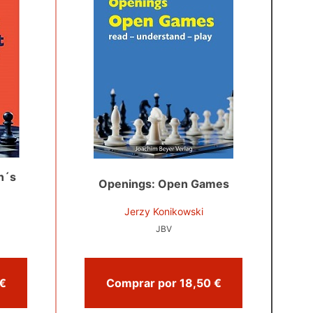
n´s
Openings: Open Games
Jerzy Konikowski
JBV
prar por 21,50 €
Comprar por 18,50 €