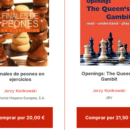
Openings: The Quee
inales de peones en
Gambit
ejercicios
Jerzy Konikowski
Jerzy Konikowski
JBV
itorial Hispano Europea, S.A.
Comprar por 20,00 €
Com