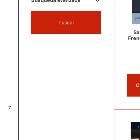
Búsqueda avanzada
buscar
Sa
Fren
7