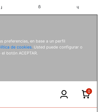
f
g
h
s preferencias, en base a un perfil
lítica de cookies.
Usted puede configurar o
o el botón ACEPTAR.
0