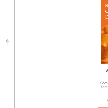
6
S
Cómo
fact
E