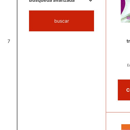
Búsqueda avanzada
buscar
t
7
E