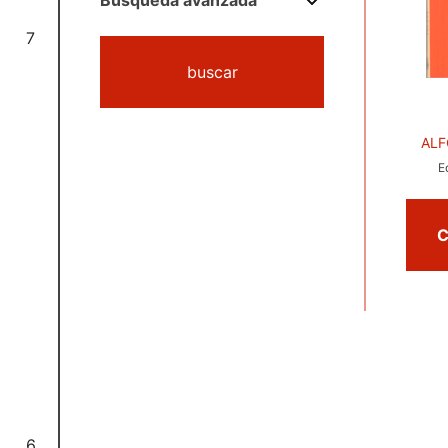
Búsqueda avanzada
7
buscar
AL
E
6