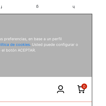
f
g
h
s preferencias, en base a un perfil
lítica de cookies.
Usted puede configurar o
o el botón ACEPTAR.
0