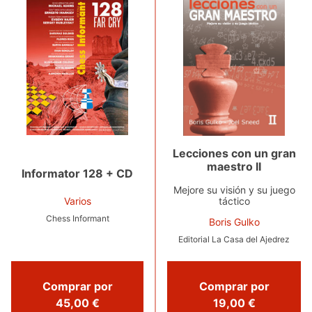
Lecciones con un gran
maestro II
Informator 128 + CD
Mejore su visión y su juego
táctico
Varios
Chess Informant
Boris Gulko
Editorial La Casa del Ajedrez
Comprar por
Comprar por
45,00 €
19,00 €