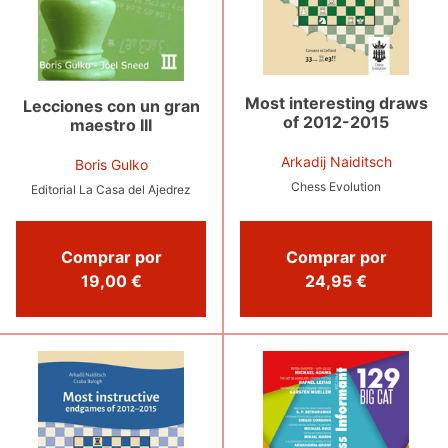
Most interesting draws
Lecciones con un gran
of 2012-2015
maestro III
Arkadij Naiditsch
Boris Gulko
Chess Evolution
Editorial La Casa del Ajedrez
Comprar por
Comprar por
24,95 €
19,00 €