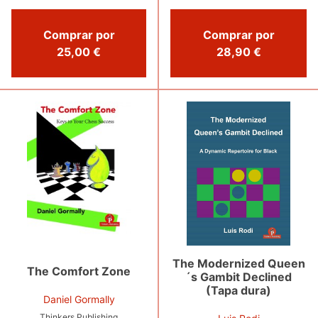
Comprar por
Comprar por
25,00 €
28,90 €
The Modernized Queen
The Comfort Zone
´s Gambit Declined
(Tapa dura)
Daniel Gormally
Thinkers Publishing