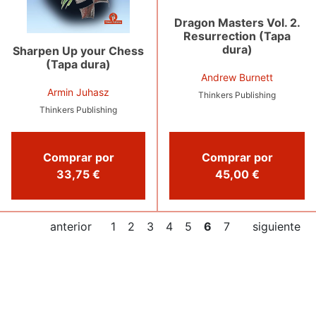
Dragon Masters Vol. 2.
Resurrection (Tapa
dura)
Sharpen Up your Chess
(Tapa dura)
Andrew Burnett
Armin Juhasz
Thinkers Publishing
Thinkers Publishing
Comprar por
Comprar por
45,00 €
33,75 €
anterior
1
2
3
4
5
6
7
siguiente