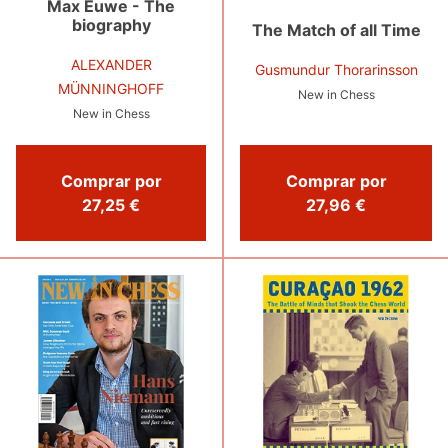
Max Euwe - The
biography
The Match of all Time
ALEXANDER
Gusmundur Thorarinsson
MÜNNINGHOFF
New in Chess
New in Chess
Comprar por
Comprar por
27,25 €
27,96 €