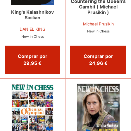
Countering the Queen's
Gambit ( Michael
King's Kalashnikov
Prusikin )
Sicilian
Michael Prusikin
DANIEL KING
New in Chess
New in Chess
Comprar por
Comprar por
24,96 €
29,95 €