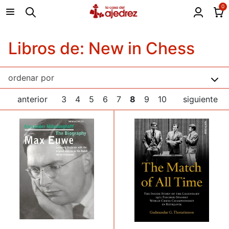
0
Libros de: New in Chess
anterior
3
4
5
6
7
8
9
10
siguiente