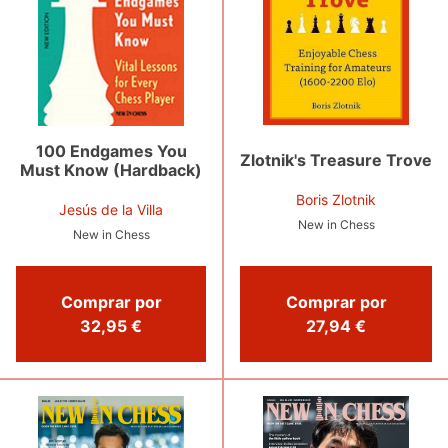
100 Endgames You
Zlotnik's Treasure Trove
Must Know (Hardback)
Boris Zlotnik
Jesús de la Villa
New in Chess
New in Chess
Comprar por
Comprar por
27,94 €
32,95 €