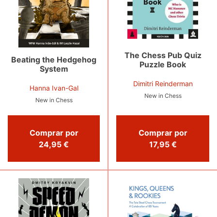
The Chess Pub Quiz
Beating the Hedgehog
Puzzle Book
System
Dimitri Reinderman
Hanna Ivan-Gal
New in Chess
New in Chess
Comprar por
Comprar por
24,95 €
17,95 €