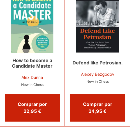
How to become a
Defend like Petrosian.
Candidate Master
Alexey Bezgodov
Alex Dunne
New in Chess
New in Chess
Comprar por
Comprar por
24,95 €
22,95 €