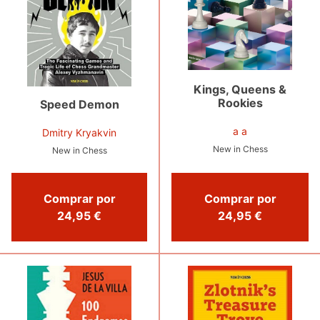
Kings, Queens &
Rookies
Speed Demon
a a
Dmitry Kryakvin
New in Chess
New in Chess
Comprar por
Comprar por
24,95 €
24,95 €