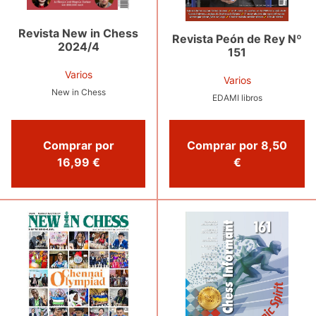
Revista New in Chess
Revista Peón de Rey Nº
2024/4
151
Varios
Varios
New in Chess
EDAMI libros
Comprar por
Comprar por 8,50
16,99 €
€