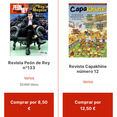
Revista Peón de Rey
Revista Capakhine
nº133
número 12
Varios
Varios
EDAMI libros
Comprar por 8,50
Comprar por
€
12,50 €