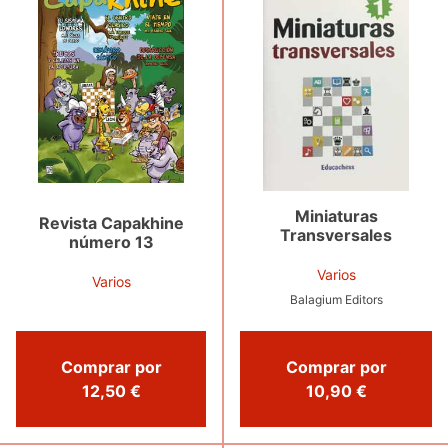
Miniaturas
Revista Capakhine
Transversales
número 13
Varios
Varios
Balagium Editors
Comprar por
Comprar por
12,50 €
10,90 €