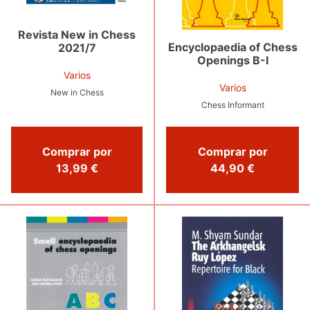
Revista New in Chess
Encyclopaedia of Chess
2021/7
Openings B-I
Varios
Varios
New in Chess
Chess Informant
Comprar por
Comprar por
13,99 €
44,90 €