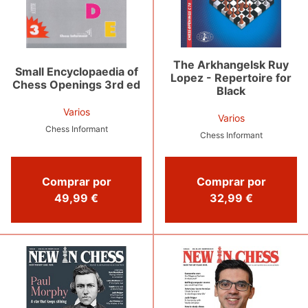
The Arkhangelsk Ruy
Small Encyclopaedia of
Lopez - Repertoire for
Chess Openings 3rd ed
Black
Varios
Varios
Chess Informant
Chess Informant
Comprar por
Comprar por
49,99 €
32,99 €