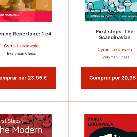
First steps: The
ning Repertoire: 1 e4
Scandinavian
Cyrus Lakdawala
Cyrus Lakdawala
Everyman Chess
Everyman Chess
Comprar por 23,95 €