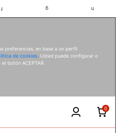
f
g
h
s preferencias, en base a un perfil
lítica de cookies.
Usted puede configurar o
o el botón ACEPTAR.
0