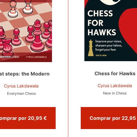
Chess for Hawks
rst steps: the Modern
Cyrus Lakdawala
Cyrus Lakdawala
New in Chess
Everyman Chess
Comprar por 20,95 €