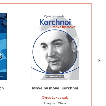
6
nch
Move by move: Korchnoi
Cyrus Lakdawala
Everyman Chess