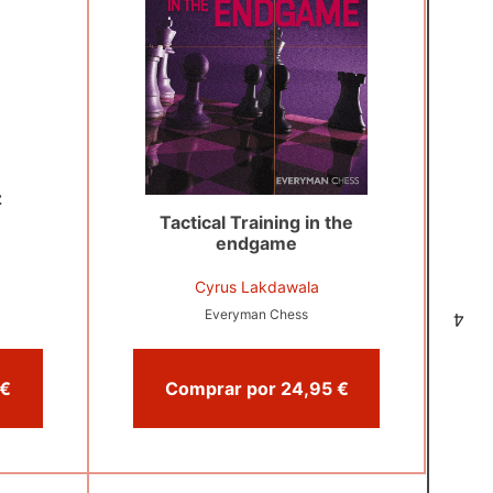
z
Tactical Training in the
endgame
Cyrus Lakdawala
Everyman Chess
4
omprar por 19,95 €
Comprar por 24,95 €