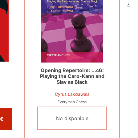
7
Opening Repertoire: ...c6:
Playing the Caro-Kann and
Slav as Black
Cyrus Lakdawala
Everyman Chess
No disponible
Comprar por 22,95 €