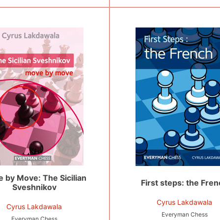
 by Move: The Sicilian
First steps: the Fre
Sveshnikov
Cyrus Lakdawala
Cyrus Lakdawala
Everyman Chess
Everyman Chess