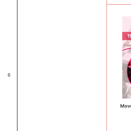
6
Move