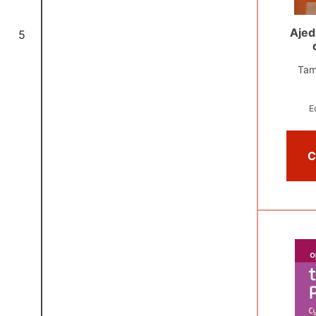
Ajed
5
Tam
E