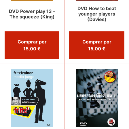
DVD How to beat
DVD Power play 13 -
younger players
The squeeze (King)
(Davies)
Comprar por
Comprar por
15,00 €
15,00 €