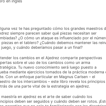
bro en inglés
lguna vez te has preguntado cómo los grandes maestros 
edrez siempre parecen saber qué piezas necesitan ser
mbiadas? ¿O cómo un ataque es influenciado por el númer
 piezas en el tablero? ¿Cuándo debemos mantener las rein
 juego, y cuándo deberíamos pasar a un final?
tender los cambios en el Ajedrez comparte perspectivas
pertas sobre el uso de los cambios como un arma
tratégica. Tu nuevo conocimiento será luego puesto a
ueba mediante ejercicios tomados de la práctica moderna 
ite. Con un enfoque particular en Magnus Carlsen – el
estro de los intercambios – este libro revela los principios
trás de una parte vital de la estrategia en ajedrez.
 maestría en ajedrez es el arte de saber cuándo los
incipios deben ser seguidos y cuándo deben ser rotos. ¡Est
bro garantiza que no solo te familiarizarás con las directric