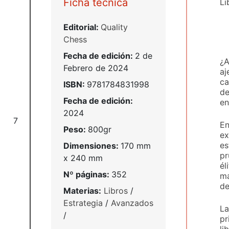
Ficha técnica
Li
Editorial:
Quality
Chess
Fecha de edición:
2 de
¿A
Febrero de 2024
aj
ca
ISBN:
9781784831998
de
Fecha de edición:
en
2024
7
En
Peso:
800gr
ex
es
Dimensiones:
170 mm
pr
x 240 mm
él
Nº páginas:
352
ma
de
Materias:
Libros
/
Estrategia
/
Avanzados
La
/
pr
li