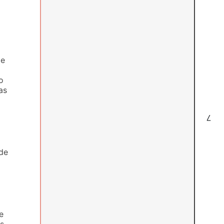
de
o
as
7
de
e
es