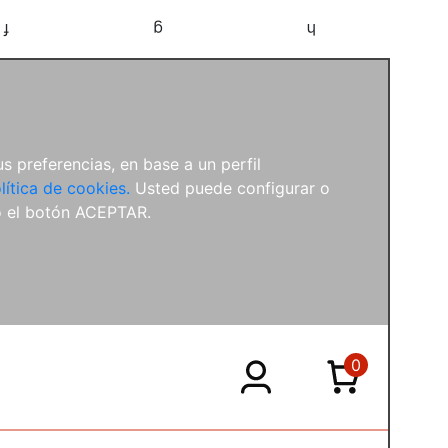
f
g
h
s preferencias, en base a un perfil
lítica de cookies.
Usted puede configurar o
o el botón ACEPTAR.
0