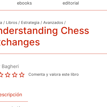
ebooks
editorial
da
/
Libros
/
Estrategia
/
Avanzados
/
nderstanding Chess
xchanges
 Bagheri
Comenta y valora este libro
escripción