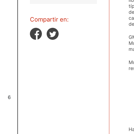
tí
de
ca
Compartir en:
de
GM
Mó
ma
Mo
re
6
Ha