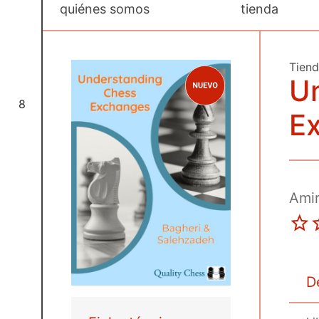
quiénes somos
tienda
Tien
U
8
E
Amir
D