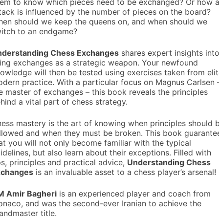
em to know which pieces need to be exchanged? Or how 
tack is influenced by the number of pieces on the board?
en should we keep the queens on, and when should we
itch to an endgame?
derstanding Chess Exchanges
shares expert insights int
ing exchanges as a strategic weapon. Your newfound
owledge will then be tested using exercises taken from eli
dern practice. With a particular focus on Magnus Carlsen 
e master of exchanges – this book reveals the principles
hind a vital part of chess strategy.
ess mastery is the art of knowing when principles should 
llowed and when they must be broken. This book guarante
at you will not only become familiar with the typical
idelines, but also learn about their exceptions. Filled with
ps, principles and practical advice,
Understanding Chess
xchanges
is an invaluable asset to a chess player’s arsenal!
 Amir Bagheri
is an experienced player and coach from
naco, and was the second-ever Iranian to achieve the
andmaster title.