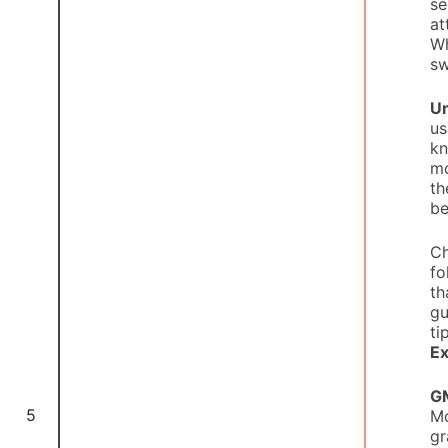
se
at
Wh
sw
Un
us
kn
mo
th
be
Ch
fo
th
gu
ti
E
GM
5
Mo
gr