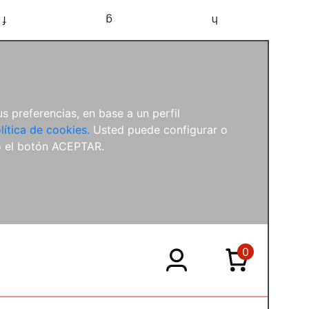
f
g
h
s preferencias, en base a un perfil
lítica de cookies.
Usted puede configurar o
o el botón ACEPTAR.
0