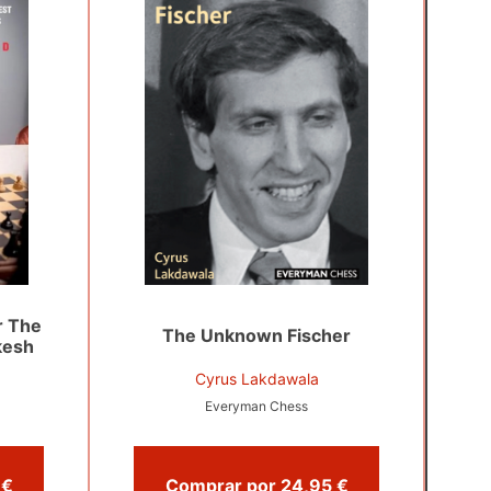
r The
The Unknown Fischer
kesh
Cyrus Lakdawala
Everyman Chess
Comprar por 23,90 €
Comprar por 24,95 €