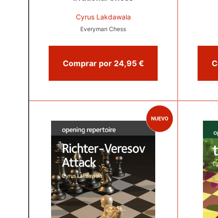
Cyrus Lakdawala
Everyman Chess
Comprar por 24,95 €