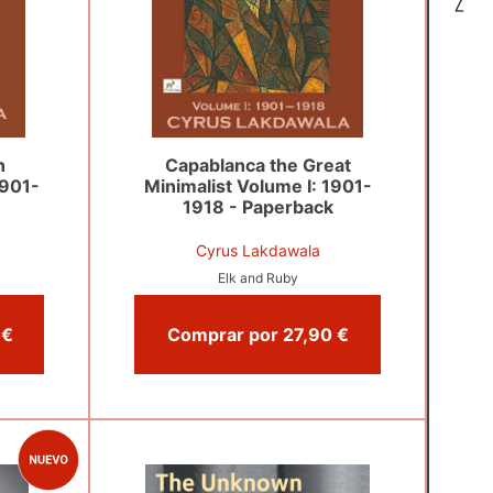
7
n
Capablanca the Great
1901-
Minimalist Volume I: 1901-
1918 - Paperback
Cyrus Lakdawala
Elk and Ruby
Comprar por 24,95 €
Comprar por 27,90 €