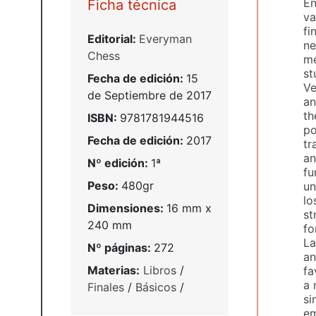
En
Ficha técnica
va
fi
Editorial:
Everyman
ne
Chess
me
st
Fecha de edición:
15
Ve
de Septiembre de 2017
an
th
ISBN:
9781781944516
po
Fecha de edición:
2017
tr
an
Nº edición:
1ª
fu
Peso:
480gr
un
lo
Dimensiones:
16 mm x
st
240 mm
fo
La
Nº páginas:
272
an
Materias:
Libros
/
fa
a 
Finales
/
Básicos
/
si
em