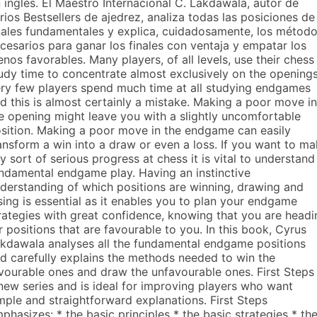
 inglés. El Maestro Internacional C. Lakdawala, autor de
rios Bestsellers de ajedrez, analiza todas las posiciones de
nales fundamentales y explica, cuidadosamente, los métod
cesarios para ganar los finales con ventaja y empatar los
nos favorables. Many players, of all levels, use their chess
udy time to concentrate almost exclusively on the openings
ry few players spend much time at all studying endgames
d this is almost certainly a mistake. Making a poor move in
e opening might leave you with a slightly uncomfortable
sition. Making a poor move in the endgame can easily
ansform a win into a draw or even a loss. If you want to m
y sort of serious progress at chess it is vital to understand
ndamental endgame play. Having an instinctive
derstanding of which positions are winning, drawing and
sing is essential as it enables you to plan your endgame
rategies with great confidence, knowing that you are headi
r positions that are favourable to you. In this book, Cyrus
kdawala analyses all the fundamental endgame positions
d carefully explains the methods needed to win the
vourable ones and draw the unfavourable ones. First Steps 
new series and is ideal for improving players who want
mple and straightforward explanations. First Steps
phasizes: * the basic principles * the basic strategies * th