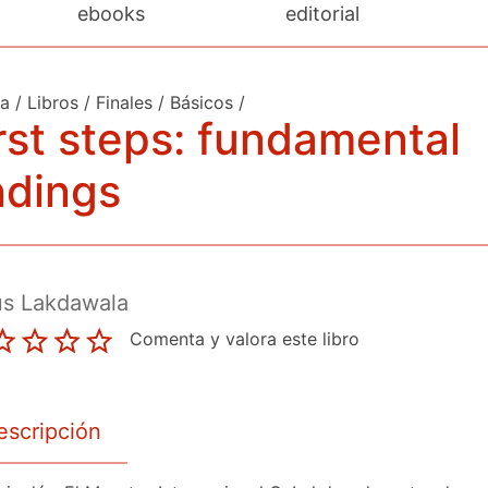
ebooks
editorial
da
/
Libros
/
Finales
/
Básicos
/
rst steps: fundamental
ndings
us Lakdawala
Comenta y valora este libro
escripción