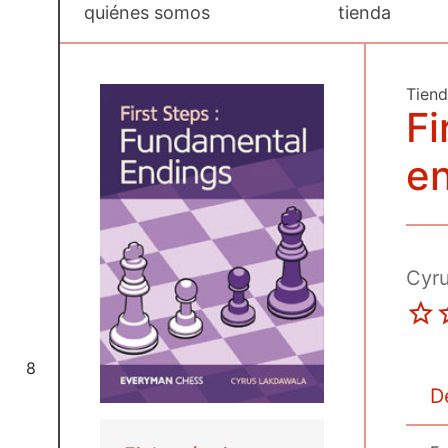
quiénes somos
tienda
Tien
Fi
e
Cyr
8
D