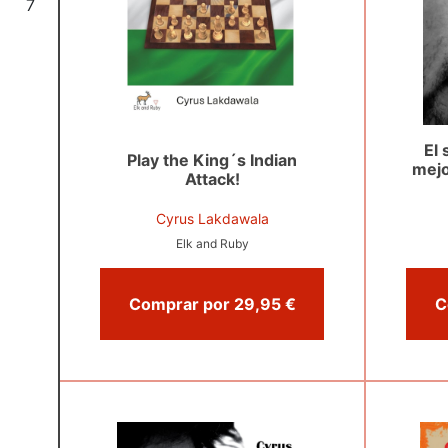
7
El
Play the King´s Indian
mejo
Attack!
Cyrus Lakdawala
Elk and Ruby
Comprar por 29,95 €