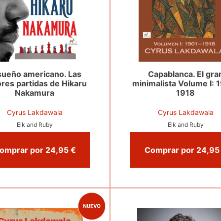
 sueño americano. Las
Capablanca. El gra
res partidas de Hikaru
minimalista Volume I: 
Nakamura
1918
Cyrus Lakdawala
Cyrus Lakdawala
Elk and Ruby
Elk and Ruby
Comprar por 24,95 €