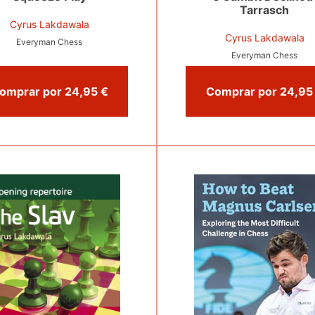
Tarrasch
Cyrus Lakdawala
Cyrus Lakdawala
Everyman Chess
Everyman Chess
Comprar por 24,95 €