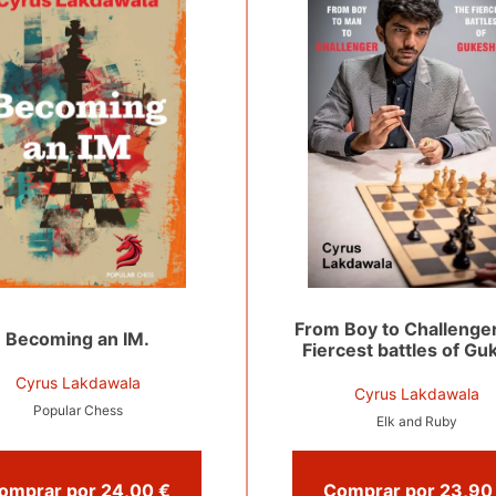
From Boy to Challenge
Becoming an IM.
Fiercest battles of Gu
Cyrus Lakdawala
Cyrus Lakdawala
Popular Chess
Elk and Ruby
Comprar por 24,00 €