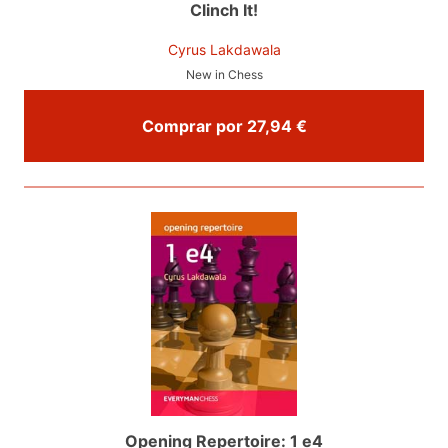
Clinch It!
Cyrus Lakdawala
New in Chess
Comprar por 27,94 €
Opening Repertoire: 1 e4