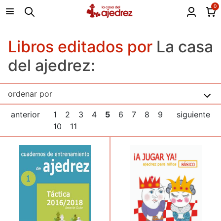
0
Libros editados por
La casa
del ajedrez:
anterior
1
2
3
4
5
6
7
8
9
siguiente
10
11