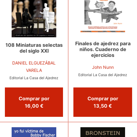
Finales de ajedrez para
108 Miniaturas selectas
niños. Cuaderno de
del siglo XXI
ejercicios
DANIEL ELGUEZÁBAL
John Nunn
VARELA
Editorial La Casa del Ajedrez
Editorial La Casa del Ajedrez
Comprar por
Comprar por
13,50 €
16,00 €