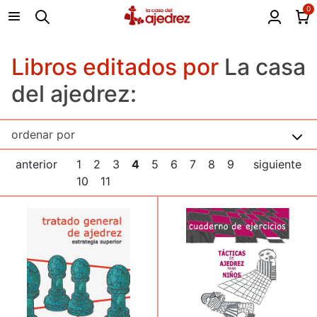
0
Libros editados por
La casa
del ajedrez:
anterior
1
2
3
4
5
6
7
8
9
siguiente
10
11