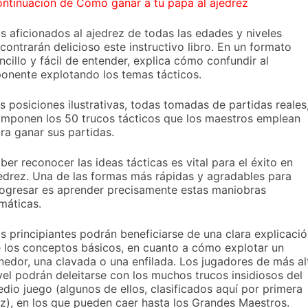
ntinuación de Cómo ganar a tu papá al ajedrez
s aficionados al ajedrez de todas las edades y niveles
contrarán delicioso este instructivo libro. En un formato
ncillo y fácil de entender, explica cómo confundir al
onente explotando los temas tácticos.
s posiciones ilustrativas, todas tomadas de partidas reales
mponen los 50 trucos tácticos que los maestros emplean
ra ganar sus partidas.
ber reconocer las ideas tácticas es vital para el éxito en
edrez. Una de las formas más rápidas y agradables para
ogresar es aprender precisamente estas maniobras
máticas.
s principiantes podrán beneficiarse de una clara explicaci
 los conceptos básicos, en cuanto a cómo explotar un
nedor, una clavada o una enfilada. Los jugadores de más al
vel podrán deleitarse con los muchos trucos insidiosos del
dio juego (algunos de ellos, clasificados aquí por primera
z), en los que pueden caer hasta los Grandes Maestros.