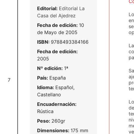
Co
Editorial:
Editorial La
Lo
Casa del Ajedrez
en
Fecha de edición:
10
se
op
de Mayo de 2005
ISBN:
9788493384166
La
co
Fecha de edición:
pa
2005
Nº edición:
1ª
Sa
aj
País:
España
7
pr
Idioma:
Español,
te
Castellano
Lo
Encuadernación:
de
Rústica
te
ni
Peso:
260gr
me
Dimensiones:
175 mm
ve