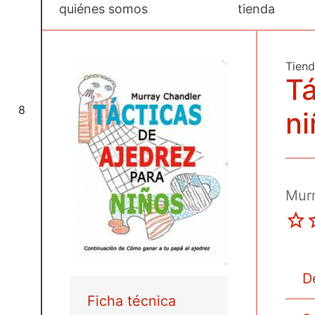
quiénes somos
tienda
Tien
Tá
8
ni
Mur
D
Ficha técnica