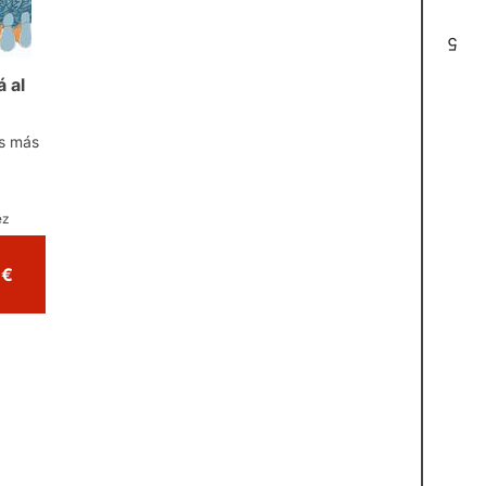
5
 al
es más
ez
Comprar por 13,50 €