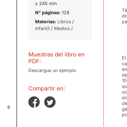
x 245 mm
Tá
Nº páginas:
128
di
pa
Materias:
Libros
/
Infantil
/
Medios
/
Muestras del libro en
El
PDF:
ca
en
Descargue un ejemplo
de
10
qu
Compartir en:
oc
si
de
6
ga
po