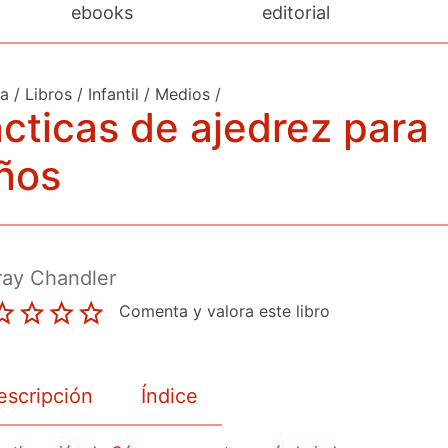
ebooks
editorial
da
/
Libros
/
Infantil
/
Medios
/
cticas de ajedrez para
ños
ray Chandler
Comenta y valora este libro
escripción
Índice