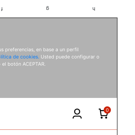
f
g
h
s preferencias, en base a un perfil
lítica de cookies.
Usted puede configurar o
o el botón ACEPTAR.
0