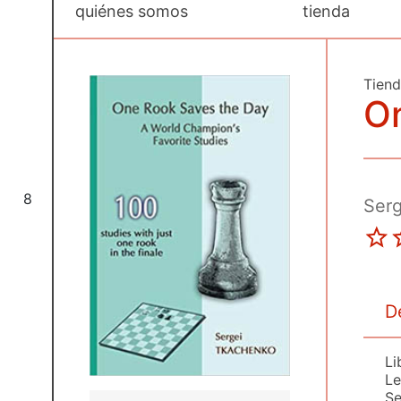
quiénes somos
tienda
Tien
O
8
Ser
D
Li
Le
Se