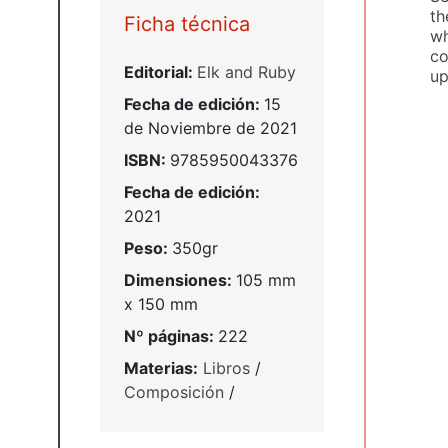
th
Ficha técnica
wh
co
Editorial:
Elk and Ruby
up
Fecha de edición:
15
de Noviembre de 2021
ISBN:
9785950043376
Fecha de edición:
2021
Peso:
350gr
Dimensiones:
105 mm
x 150 mm
Nº páginas:
222
Materias:
Libros
/
Composición
/