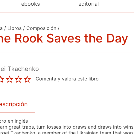
ebooks
editorial
da
/
Libros
/
Composición
/
ne Rook Saves the Day
gei Tkachenko
Comenta y valora este libro
escripción
bro en inglés
arn great traps, turn losses into draws and draws into wins
rgei Tkachenko, a member of the Ukrainian team that won