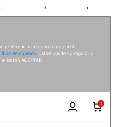
f
g
h
s preferencias, en base a un perfil
lítica de cookies.
Usted puede configurar o
o el botón ACEPTAR.
0