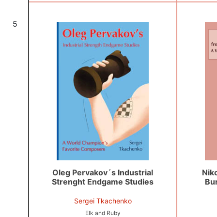
5
Oleg Pervakov´s Industrial
Niko
Strenght Endgame Studies
Bur
Sergei Tkachenko
Elk and Ruby